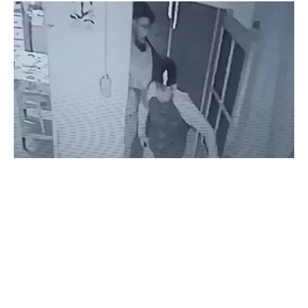
Una vecina chacarera de la zona entre Gaiman y
Dolavon, publicó un video mostrando el accionar de
dos delincuentes que entraron a robar a la casa de su
madre. Ocurrió ayer sábado minutos antes de las 21
horas, cerca del Puente Colgante de la localidad de las
norias.