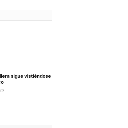
llera sigue vistiéndose
co
026