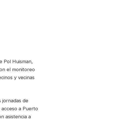
a
e Pol Huisman,
on el monitoreo
ecinos y vecinas
s jornadas de
el acceso a Puerto
n asistencia a