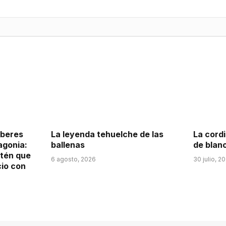
aberes
La leyenda tehuelche de las
La cordi
agonia:
ballenas
de blan
itén que
6 agosto, 2026
30 julio, 2
cio con