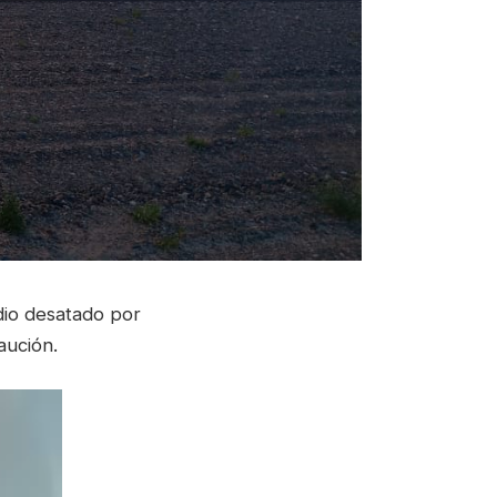
ndio desatado por
aución.