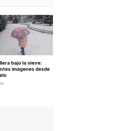
llera bajo la nieve:
ntes imágenes desde
elo
026