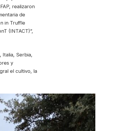
EFAP, realizaron
mentaria de
 in Truffle
enT (INTACT)”,
Italia, Serbia,
ores y
al el cultivo, la