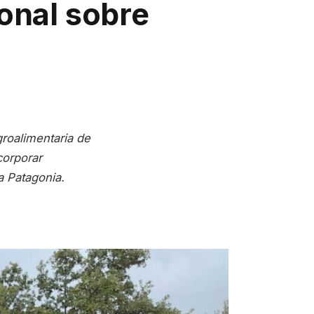
onal sobre
groalimentaria de
corporar
a Patagonia.