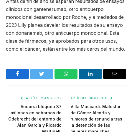
Antes de fin de año se esperan resultados de ensayos
clínicos con gantenerumab, otro anticuerpo
monoclonal desarrollado por Roche, y a mediados de
2023 Lilly planea develar los resultados de su ensayo
con donanemab, otro anticuerpo monoclonal. Esta
clase de fármacos, ya aprobados para otros usos,
como el cáncer, están entre los más caros del mundo.
Facebook
Twitter
WhatsApp
LinkedIn
Email
ARTÍCULO ANTERIOR
ARTÍCULO SIGUIENTE
Andorra bloquea 37
Villa Mascardi: Malestar
millones en sobornos de
de Gómez Alcorta y
Odebrecht del entorno de
rumores de renuncia tras
Alan García y Ricardo
la detención de las
Martinelli
mujeres mapuches