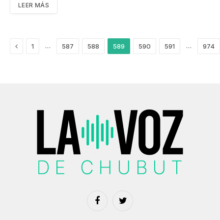
LEER MÁS
Anterior
…
…
1
587
588
589
590
591
974
Facebook
Twitter