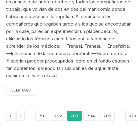
un principio de fiebre cerebral; y todos los compañeros de
trabajo, que volvían de dos en dos del manicomio donde
habían ido a visitarlo, lo repetían. Al decírselo a los
compañeros que llegaban tarde y a los que se encontraban
por la calle, parecían experimentar un placer peculiar,
utilizando los términos científicos que acababan de
aprender de los médicos: —Frenesí. Frenesí. —Encefalitis.
—Inflamación de la membrana cerebral. —Fiebre cerebral.
Y querían parecer preocupados; pero en el fondo estaban
tan contentos, saliendo tan saludables de aquel triste
manicomio, hacia el azul…
LEER MÁS
Anterior
…
…
1
701
702
703
704
705
973