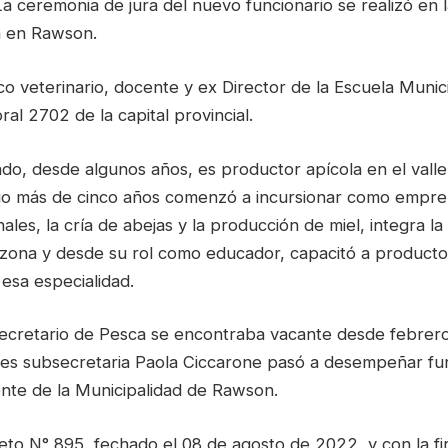
a ceremonia de jura del nuevo funcionario se realizó en l
a en Rawson.
o veterinario, docente y ex Director de la Escuela Munic
al 2702 de la capital provincial.
ado, desde algunos años, es productor apícola en el valle 
go más de cinco años comenzó a incursionar como empre
les, la cría de abejas y la producción de miel, integra la
a zona y desde su rol como educador, capacitó a produc
esa especialidad.
ecretario de Pesca se encontraba vacante desde febrer
es subsecretaria Paola Ciccarone pasó a desempeñar fun
nte de la Municipalidad de Rawson.
eto N° 895, fechado el 08 de agosto de 2022, y con la fi