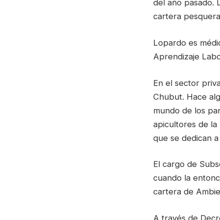
del año pasado. L
cartera pesquer
Lopardo es médic
Aprendizaje Labor
En el sector priv
Chubut. Hace al
mundo de los pana
apicultores de l
que se dedican a 
El cargo de Subs
cuando la entonc
cartera de Ambie
A través de Decr