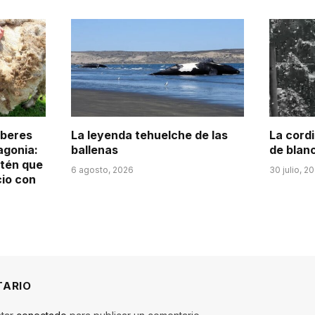
aberes
La leyenda tehuelche de las
La cordi
agonia:
ballenas
de blan
itén que
6 agosto, 2026
30 julio, 2
cio con
TARIO