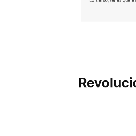
Lo siento, tenés que e
Revoluci