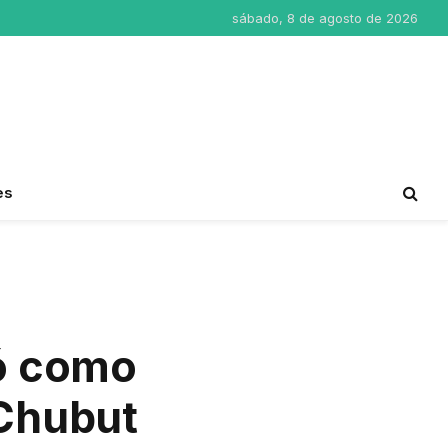
sábado, 8 de agosto de 2026
es
ió como
 Chubut