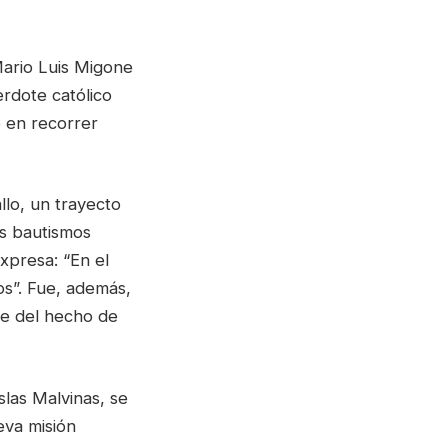
Mario Luis Migone
rdote católico
o en recorrer
llo, un trayecto
os bautismos
xpresa: “En el
os”. Fue, además,
se del hecho de
las Malvinas, se
va misión