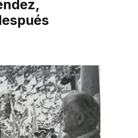
éndez,
 después