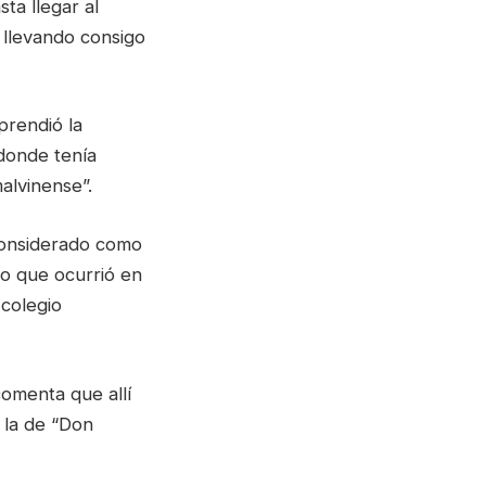
ta llegar al
, llevando consigo
prendió la
donde tenía
malvinense”.
 considerado como
ho que ocurrió en
 colegio
omenta que allí
 la de “Don