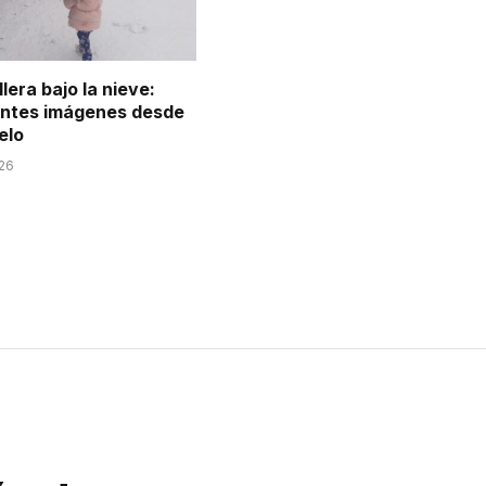
llera bajo la nieve:
ntes imágenes desde
elo
026