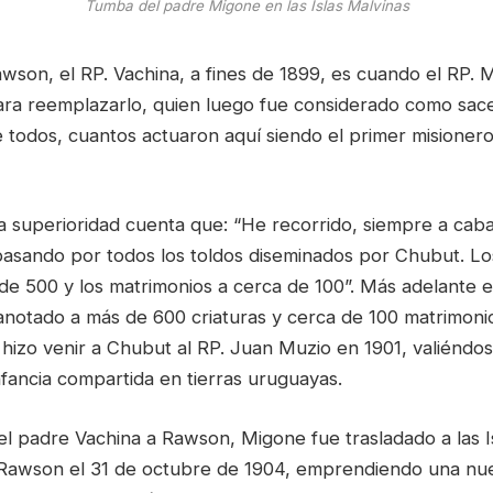
Tumba del padre Migone en las Islas Malvinas
awson, el RP. Vachina, a fines de 1899, es cuando el RP. 
ara reemplazarlo, quien luego fue considerado como sace
 todos, cuantos actuaron aquí siendo el primer misioner
a superioridad cuenta que: “He recorrido, siempre a caba
pasando por todos los toldos diseminados por Chubut. L
de 500 y los matrimonios a cerca de 100”. Más adelante e
 anotado a más de 600 criaturas y cerca de 100 matrimoni
 hizo venir a Chubut al RP. Juan Muzio en 1901, valiéndo
nfancia compartida en tierras uruguayas.
l padre Vachina a Rawson, Migone fue trasladado a las Is
Rawson el 31 de octubre de 1904, emprendiendo una nue