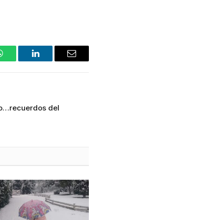
WhatsApp
LinkedIn
Email
o…recuerdos del